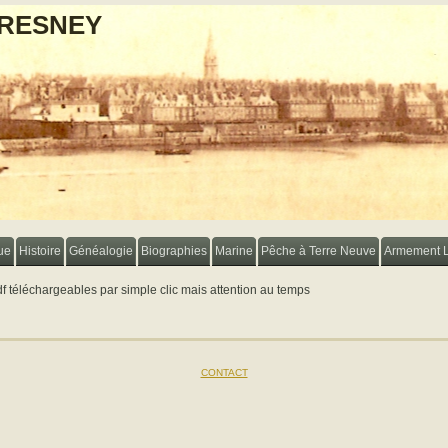
FRESNEY
ue
Histoire
Généalogie
Biographies
Marine
Pêche à Terre Neuve
Armement 
pdf téléchargeables par simple clic mais attention au temps
CONTACT