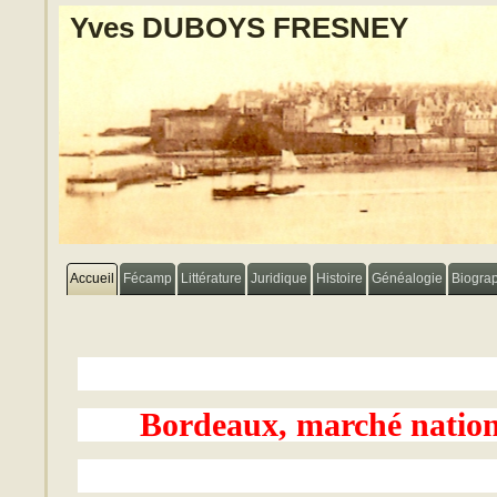
Yves DUBOYS FRESNEY
Accueil
Fécamp
Littérature
Juridique
Histoire
Généalogie
Biogra
Bordeaux, marché nation