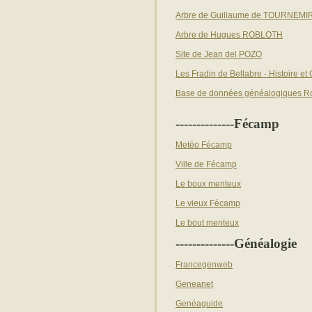
Arbre de Guillaume de TOURNEMI
Arbre de Hugues ROBLOTH
Site de Jean del POZO
Les Fradin de Bellabre - Histoire e
Base de données généalogiques R
--------------Fécamp
Metéo Fécamp
Ville de Fécamp
Le boux menteux
Le vieux Fécamp
Le bout menteux
--------------Généalogie
Francegenweb
Geneanet
Genéaguide