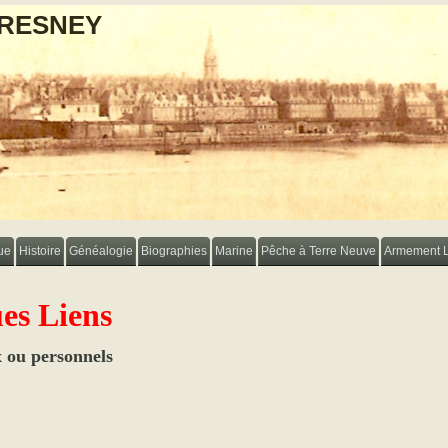
FRESNEY
ue
Histoire
Généalogie
Biographies
Marine
Pêche à Terre Neuve
Armement 
es Liens
ux ou personnels