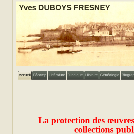
Yves DUBOYS FRESNEY
Accueil
Fécamp
Littérature
Juridique
Histoire
Généalogie
Biogra
La protection des œuvres
collections pub