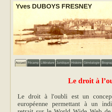
Yves DUBOYS FRESNEY
Accueil
Fécamp
Littérature
Juridique
Histoire
Généalogie
Biogra
Le droit à l’o
Le droit à l'oubli est un conce
européenne permettant à un ind
retrait sur le World Wide Web de 