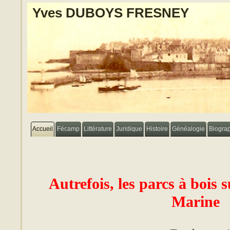
Yves DUBOYS FRESNEY
Accueil
Fécamp
Littérature
Juridique
Histoire
Généalogie
Biogra
Autrefois, les parcs à bois 
Marine