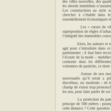
des villes nouvelles, des quar
les abords immédiats n’auraien
Les constructions au style s
chercher à s’établir dans le
essentiellement économiques et
Les « cœurs de ville » so
superposition de règles d’urban
l’intégrité des immeubles conc
Alors, les auteurs et réalis
agir pour s’introduire dans c
parlementer ; il faut bien reco
l’écoute de la mode – mobilier 
contraste dans les différent
volontiers de pastiche, ce dont 
Autour de nos monuments m
nouveautés qu’il serait a pri
discrétion, ou modestie ; eh 
champ de vision trop prononcé 
les uns, pour faire parler de soi
La protection du patrimoine
principe de 500 mètres ; pourq
cette distance ? Cette question