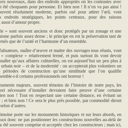
tiers nouveaux, dans des endroits appropriés où les contrastes avec
t été choquants pour personne. Et bien non ! Il n’en va pas ainsi !
ouvent résolument moderne, parfois osé pour attirer l’œil, vont
s endroits stratégiques, les points centraux, pour des raisons
 aussi d’amour propre.
nt souvent anciens et donc protégés par un zonage et une
isme parfois assez dense ; le principe en est la préservation tant de
ernés que de l’unité et l’harmonie d’un ensemble.
ateurs, maître d’œuvre et maitre des ouvrages tous réunis, vont
e « complexe » relativement fermé, et puis surtout ils vont devoir
nnaître qu’aux affaires culturelles, on est aujourd’hui un peu plus à
urbain noir – et de la modernité : on accepterait plus volontiers un
es périodes de construction qu’une similitude que l’on qualifie
semble-t-il certains professionnels ont horreur !
ajeurs, souvent témoins de l’histoire de notre pays, les
ori nécessaire d’installer devraient faire preuve d’une certaine
bien non ! Tout en respectant une certaine distance, en évitant un
; et bien non ! Ce sera le plus près possible, par commodité diront
 selon d’autres.
 porte sur les monuments historiques et sur leurs abords, en
uoi donc ne pas positionner les constructions nouvelles au-delà de
 a été souvent comprise et acceptée chez les constructeurs ; mais ici,