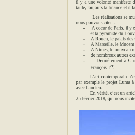
il y a une volonté manifeste d
taille, toujours la finance et il
Les réalisations se multiplie
nous pouvons citer :
-
A coeur de Paris, il y
et la pyramide du Louv
-
A Rouen, le palais des
-
A Marseille, le Mucem 
-
A Nimes, le nouveau mu
-
de nombreux autres exe
-
Dernièrement à Cha
er
François 1
.
L’art contemporain n’e
par exemple le projet Luma à A
avec l’ancien.
En vérité, c’est un art
25 février 2018, qui nous incite