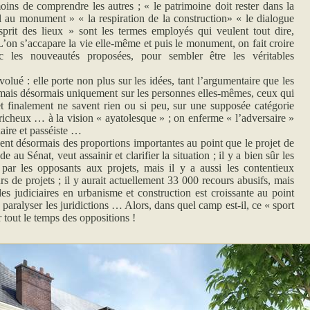
oins de comprendre les autres ; « le patrimoine doit rester dans la
il au monument » « la respiration de la construction» « le dialogue
sprit des lieux » sont les termes employés qui veulent tout dire,
on s’accapare la vie elle-même et puis le monument, on fait croire
c les nouveautés proposées, pour sembler être les véritables
volué : elle porte non plus sur les idées, tant l’argumentaire que les
 mais désormais uniquement sur les personnes elles-mêmes, ceux qui
et finalement ne savent rien ou si peu, sur une supposée catégorie
richeux … à la vision « ayatolesque » ; on enferme « l’adversaire »
naire et passéiste …
ent désormais des proportions importantes au point que le projet de
e au Sénat, veut assainir et clarifier la situation ; il y a bien sûr les
par les opposants aux projets, mais il y a aussi les contentieux
 de projets ; il y aurait actuellement 33 000 recours abusifs, mais
s judiciaires en urbanisme et construction est croissante au point
paralyser les juridictions … Alors, dans quel camp est-il, ce « sport
 tout le temps des oppositions !