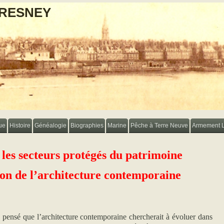
FRESNEY
ue
Histoire
Généalogie
Biographies
Marine
Pêche à Terre Neuve
Armement 
les secteurs protégés du patrimoine
tion de l’architecture contemporaine
 pensé que l’architecture contemporaine chercherait à évoluer dans