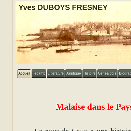
Yves DUBOYS FRESNEY
Accueil
Fécamp
Littérature
Juridique
Histoire
Généalogie
Biogra
Malaise dans le Pa