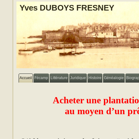
Yves DUBOYS FRESNEY
Accueil
Fécamp
Littérature
Juridique
Histoire
Généalogie
Biogra
Acheter une plantatio
au moyen d’un prêt