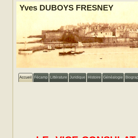
Yves DUBOYS FRESNEY
Accueil
Fécamp
Littérature
Juridique
Histoire
Généalogie
Biogra