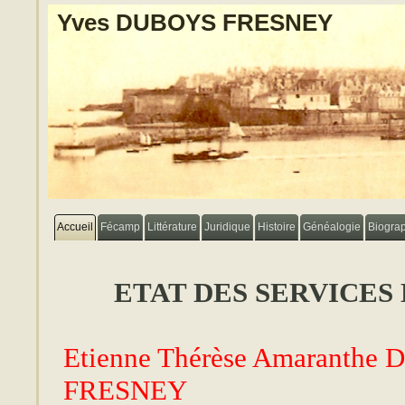
Yves DUBOYS FRESNEY
Accueil
Fécamp
Littérature
Juridique
Histoire
Généalogie
Biogra
ETAT DES SERVICES
Etienne Thérèse Amaranthe
FRESNEY